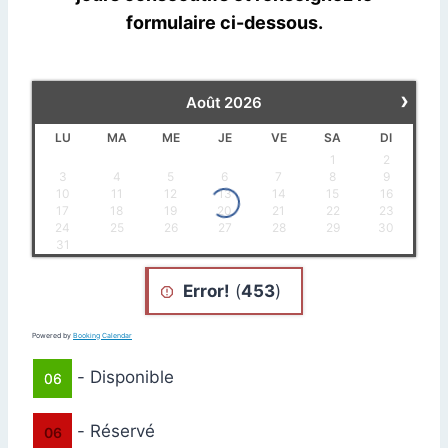
formulaire ci-dessous.
›
Août
2026
LU
MA
ME
JE
VE
SA
DI
1
2
3
4
5
6
7
8
9
10
11
12
13
14
15
16
17
18
19
20
21
22
23
24
25
26
27
28
29
30
31
Error!
(
453
)
Powered by
Booking Calendar
-
Disponible
06
-
Réservé
06